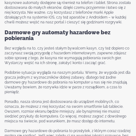
kasynowe automaty dostępne są również na telefon i tablet. Strona została
dostosowana do małych ekranów, dzięki czemu przyjemnie i łatwo się z
niej korzysta. Nie ważne, czy korzystasz z telefonów marki Apple
działających na systemie iOS, czy też aparatów z Androidem – w każdej
chwili możesz wejść na nasz portal i cieszyć się godzinami rozgrywki.
Darmowe gry automaty hazardowe bez
pobierania
Bez względu na to, czy jesteś stałym bywalcem kasyn, czy też dopiero co
zaczynasz swoją przygodę z hazardem internetowym, zapewne zdajesz
sobie sprawę z tego, że kasyna nie wymagają pobierania swoich gier.
Wystarczy wejść na ich stronę, założyć konto i zacząć grać.
Podobnie sytuacja wygląda na naszym portalu. Wiemy, że wygoda jest dla
gracza jednym z wyznaczników dobrej zabawy, dlatego też żadne
darmowe gry hazardowe do pobrania na komputer u nas się nie znajdują.
Uważamy bowiem, że rozrywka idzie w parze z rozsądkiem, a czas to
pieniądz.
Ponadto, nasza strona jest dostosowana do urządzeń mobilnych, co
oznacza, że możesz z niej korzystać na swoim smartfonie lub tablecie.
Owszem, rozmiar ekranu będzie mniejszy, ale bynajmniej nie musisz
siedzieć przykuty do komputera. Co więcej, możesz zagrać z dowolnego
miejsca na świecie, pod warunkiem, że masz dostęp do internetu.
Darmowe gry hazardowe do pobrania to przeżytek, z którym coraz rzadziej
można się spotkać. Jeśli więc zależy ci na wysokiej jakości rozrywce, bez