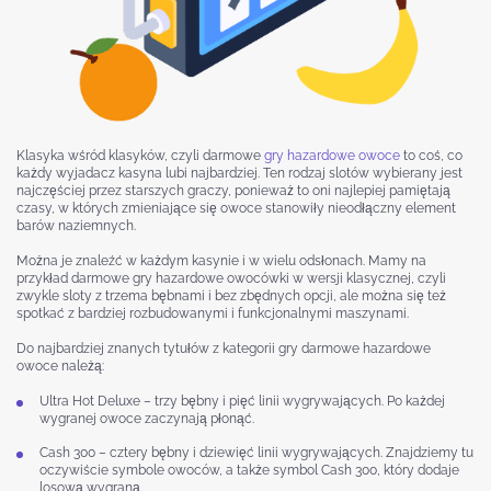
Klasyka wśród klasyków, czyli darmowe
gry hazardowe owoce
to coś, co
każdy wyjadacz kasyna lubi najbardziej. Ten rodzaj slotów wybierany jest
najczęściej przez starszych graczy, ponieważ to oni najlepiej pamiętają
czasy, w których zmieniające się owoce stanowiły nieodłączny element
barów naziemnych.
Można je znaleźć w każdym kasynie i w wielu odsłonach. Mamy na
przykład darmowe gry hazardowe owocówki w wersji klasycznej, czyli
zwykle sloty z trzema bębnami i bez zbędnych opcji, ale można się też
spotkać z bardziej rozbudowanymi i funkcjonalnymi maszynami.
Do najbardziej znanych tytułów z kategorii gry darmowe hazardowe
owoce należą:
Ultra Hot Deluxe – trzy bębny i pięć linii wygrywających. Po każdej
wygranej owoce zaczynają płonąć.
Cash 300 – cztery bębny i dziewięć linii wygrywających. Znajdziemy tu
oczywiście symbole owoców, a także symbol Cash 300, który dodaje
losową wygraną.