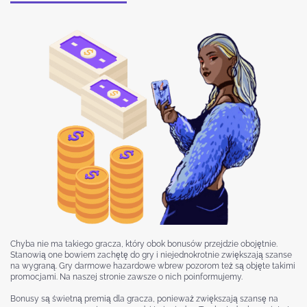
Chyba nie ma takiego gracza, który obok bonusów przejdzie obojętnie.
Stanowią one bowiem zachętę do gry i niejednokrotnie zwiększają szanse
na wygraną. Gry darmowe hazardowe wbrew pozorom też są objęte takimi
promocjami. Na naszej stronie zawsze o nich poinformujemy.
Bonusy są świetną premią dla gracza, ponieważ zwiększają szansę na