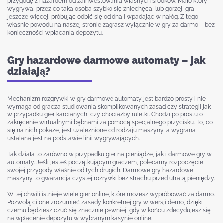
przygodę z hazardem od zainwestowania własnych środków. Mało który
wygrywa, przez co taka osoba szybko się zniechęca, lub gorzej, gra
jeszcze więcej, próbując odbić się od dna i wpadając w nałóg. Z tego
właśnie powodu na naszej stronie zagrasz wyłącznie w gry za darmo – bez
konieczności wpłacania depozytu.
Gry hazardowe darmowe automaty – jak
działają?
Mechanizm rozgrywki w gry darmowe automaty jest bardzo prosty i nie
wymaga od gracza studiowania skomplikowanych zasad czy strategii jak
w przypadku gier karcianych, czy chociażby ruletki. Chodzi po prostu o
zakręcenie wirtualnymi bębnami za pomocą specjalnego przycisku. To, co
się na nich pokaże, jest uzależnione od rodzaju maszyny, a wygrana
ustalana jest na podstawie linii wygrywających.
Tak działa to zarówno w przypadku gier na pieniądze, jak i darmowe gry w
automaty. Jeśli jesteś początkującym graczem, polecamy rozpoczęcie
swojej przygody właśnie od tych drugich. Darmowe gry hazardowe
maszyny to gwarancja czystej rozrywki bez strachu przed utratą pieniędzy.
W tej chwili istnieje wiele gier online, które możesz wypróbować za darmo.
Pozwolą ci one zrozumieć zasady konkretnej gry w wersji demo, dzięki
czemu będziesz czuć się znacznie pewniej, gdy w końcu zdecydujesz się
na wpłacenie depozytu w wybranym kasynie online.