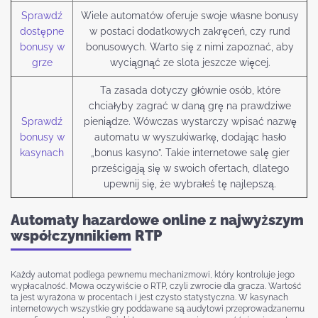
Sprawdź
Wiele automatów oferuje swoje własne bonusy
dostępne
w postaci dodatkowych zakręceń, czy rund
bonusy w
bonusowych. Warto się z nimi zapoznać, aby
grze
wyciągnąć ze slota jeszcze więcej.
Ta zasada dotyczy głównie osób, które
chciałyby zagrać w daną grę na prawdziwe
Sprawdź
pieniądze. Wówczas wystarczy wpisać nazwę
bonusy w
automatu w wyszukiwarkę, dodając hasło
kasynach
„bonus kasyno”. Takie internetowe salę gier
prześcigają się w swoich ofertach, dlatego
upewnij się, że wybrałeś tę najlepszą.
Automaty hazardowe online z najwyższym
współczynnikiem RTP
Każdy automat podlega pewnemu mechanizmowi, który kontroluje jego
wypłacalność. Mowa oczywiście o RTP, czyli zwrocie dla gracza. Wartość
ta jest wyrażona w procentach i jest czysto statystyczna. W kasynach
internetowych wszystkie gry poddawane są audytowi przeprowadzanemu