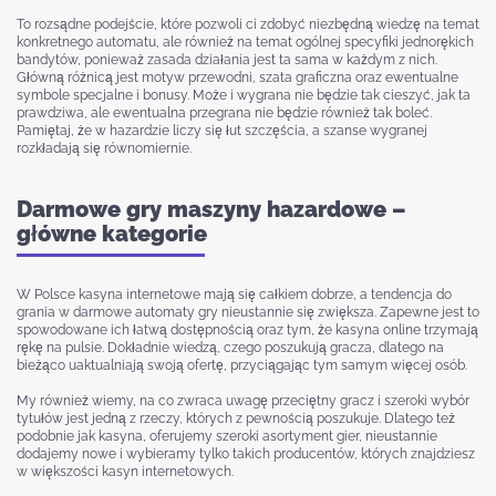
To rozsądne podejście, które pozwoli ci zdobyć niezbędną wiedzę na temat
konkretnego automatu, ale również na temat ogólnej specyfiki jednorękich
bandytów, ponieważ zasada działania jest ta sama w każdym z nich.
Główną różnicą jest motyw przewodni, szata graficzna oraz ewentualne
symbole specjalne i bonusy. Może i wygrana nie będzie tak cieszyć, jak ta
prawdziwa, ale ewentualna przegrana nie będzie również tak boleć.
Pamiętaj, że w hazardzie liczy się łut szczęścia, a szanse wygranej
rozkładają się równomiernie.
Darmowe gry maszyny hazardowe –
główne kategorie
W Polsce kasyna internetowe mają się całkiem dobrze, a tendencja do
grania w darmowe automaty gry nieustannie się zwiększa. Zapewne jest to
spowodowane ich łatwą dostępnością oraz tym, że kasyna online trzymają
rękę na pulsie. Dokładnie wiedzą, czego poszukują gracza, dlatego na
bieżąco uaktualniają swoją ofertę, przyciągając tym samym więcej osób.
My również wiemy, na co zwraca uwagę przeciętny gracz i szeroki wybór
tytułów jest jedną z rzeczy, których z pewnością poszukuje. Dlatego też
podobnie jak kasyna, oferujemy szeroki asortyment gier, nieustannie
dodajemy nowe i wybieramy tylko takich producentów, których znajdziesz
w większości kasyn internetowych.