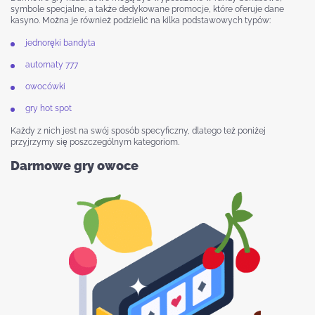
symbole specjalne, a także dedykowane promocje, które oferuje dane
kasyno. Można je również podzielić na kilka podstawowych typów:
jednoręki bandyta
automaty 777
owocówki
gry hot spot
Każdy z nich jest na swój sposób specyficzny, dlatego też poniżej
przyjrzymy się poszczególnym kategoriom.
Darmowe gry owoce