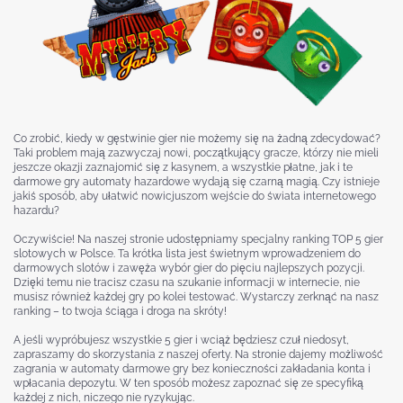
Co zrobić, kiedy w gęstwinie gier nie możemy się na żadną zdecydować?
Taki problem mają zazwyczaj nowi, początkujący gracze, którzy nie mieli
jeszcze okazji zaznajomić się z kasynem, a wszystkie płatne, jak i te
darmowe gry automaty hazardowe wydają się czarną magią. Czy istnieje
jakiś sposób, aby ułatwić nowicjuszom wejście do świata internetowego
hazardu?
Oczywiście! Na naszej stronie udostępniamy specjalny ranking TOP 5 gier
slotowych w Polsce. Ta krótka lista jest świetnym wprowadzeniem do
darmowych slotów i zawęża wybór gier do pięciu najlepszych pozycji.
Dzięki temu nie tracisz czasu na szukanie informacji w internecie, nie
musisz również każdej gry po kolei testować. Wystarczy zerknąć na nasz
ranking – to twoja ściąga i droga na skróty!
A jeśli wypróbujesz wszystkie 5 gier i wciąż będziesz czuł niedosyt,
zapraszamy do skorzystania z naszej oferty. Na stronie dajemy możliwość
zagrania w automaty darmowe gry bez konieczności zakładania konta i
wpłacania depozytu. W ten sposób możesz zapoznać się ze specyfiką
każdej z nich, niczego nie ryzykując.