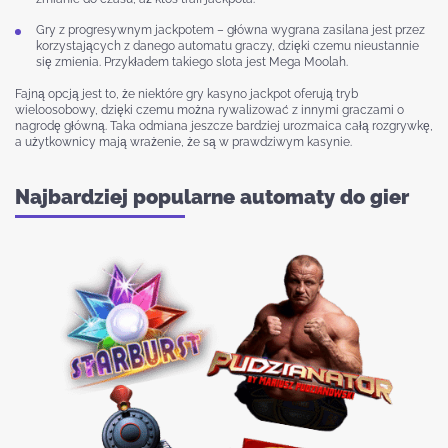
Gry z progresywnym jackpotem – główna wygrana zasilana jest przez
korzystających z danego automatu graczy, dzięki czemu nieustannie
się zmienia. Przykładem takiego slota jest Mega Moolah.
Fajną opcją jest to, że niektóre gry kasyno jackpot oferują tryb
wieloosobowy, dzięki czemu można rywalizować z innymi graczami o
nagrodę główną. Taka odmiana jeszcze bardziej urozmaica całą rozgrywkę,
a użytkownicy mają wrażenie, że są w prawdziwym kasynie.
Najbardziej popularne automaty do gier