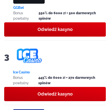
GGBet
Bonus
550% do 6000 zł + 500 darmowych
powitalny
spinów
Odwiedź kasyno
3
Ice Casino
Bonus
445% do 6000 zł + 270 darmowych
powitalny
spinów
Odwiedź kasyno