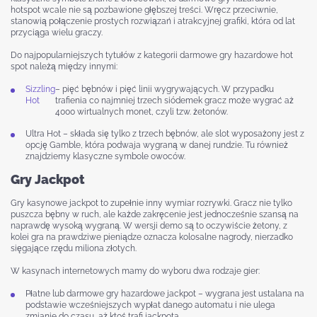
hotspot wcale nie są pozbawione głębszej treści. Wręcz przeciwnie,
stanowią połączenie prostych rozwiązań i atrakcyjnej grafiki, która od lat
przyciąga wielu graczy.
Do najpopularniejszych tytułów z kategorii darmowe gry hazardowe hot
spot należą między innymi:
Sizzling
– pięć bębnów i pięć linii wygrywających. W przypadku
Hot
trafienia co najmniej trzech siódemek gracz może wygrać aż
4000 wirtualnych monet, czyli tzw. żetonów.
Ultra Hot – składa się tylko z trzech bębnów, ale slot wyposażony jest z
opcję Gamble, która podwaja wygraną w danej rundzie. Tu również
znajdziemy klasyczne symbole owoców.
Gry Jackpot
Gry kasynowe jackpot to zupełnie inny wymiar rozrywki. Gracz nie tylko
puszcza bębny w ruch, ale każde zakręcenie jest jednocześnie szansą na
naprawdę wysoką wygraną. W wersji demo są to oczywiście żetony, z
kolei gra na prawdziwe pieniądze oznacza kolosalne nagrody, nierzadko
sięgające rzędu miliona złotych.
W kasynach internetowych mamy do wyboru dwa rodzaje gier:
Płatne lub darmowe gry hazardowe jackpot – wygrana jest ustalana na
podstawie wcześniejszych wypłat danego automatu i nie ulega
zmianie do czasu, aż ktoś trafi jackpota.