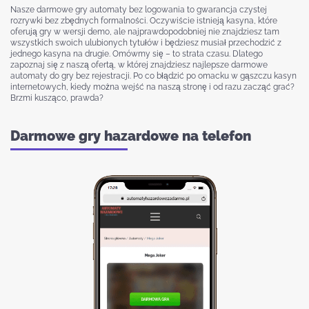
Nasze darmowe gry automaty bez logowania to gwarancja czystej
rozrywki bez zbędnych formalności. Oczywiście istnieją kasyna, które
oferują gry w wersji demo, ale najprawdopodobniej nie znajdziesz tam
wszystkich swoich ulubionych tytułów i będziesz musiał przechodzić z
jednego kasyna na drugie. Omówmy się – to strata czasu. Dlatego
zapoznaj się z naszą ofertą, w której znajdziesz najlepsze darmowe
automaty do gry bez rejestracji. Po co błądzić po omacku w gąszczu kasyn
internetowych, kiedy można wejść na naszą stronę i od razu zacząć grać?
Brzmi kusząco, prawda?
Darmowe gry hazardowe na telefon