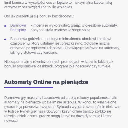
limit bonusu w wysokości 500 zł, będzie to maksymalna kwota, jaką
otrzymasz bez względu na to, ile wpłaciłeś.
Oto jak prezentują się bonusy bez depozytu:
Darmowe
– można je wykorzystać, grając w określone automaty.
free spiny
Kasyno ustala wartość każdego spina.
Bonusowa gotówka – podlega minimalnemu obrotowi i limitowi
czasowemu, który ustalany jest przez kasyno. Gotówkę można
otrzymać po wpłaceniu depozytu. Obowiązuje zarówno na automaty,
jak i gry stołowe czy karciane.
Nie zapominajmy również o innych promocjach w kasynie takich jak
bonusy tygodniowe, cashback, program lojalnościowy czy turnieje.
Automaty Online na pieniądze
Darmowe gry maszyny hazardowe od lat biją rekordy popularności, ale
automaty na pieniądze wcale im nie ustępują. W końcu to właśnie one
gwarantują prawdziwe wygrane. Sytuacja wygląda szczególnie ciekawie
w Polsce. Rynek gier hazardowych i kasyn online bardzo szybko się
rozwija, dzięki czemu gracze mogą liczyć na dużą dynamikę i liczne
nowości.